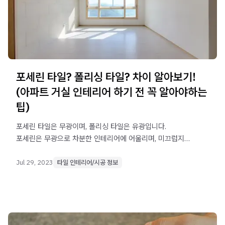
포세린 타일? 폴리싱 타일? 차이 알아보기!
(아파트 거실 인테리어 하기 전 꼭 알아야하는
팁)
포세린 타일은 무광이며, 폴리싱 타일은 유광입니다.
포세린은 무광으로 차분한 인테리어에 어울리며, 미끄럽지
않기에 노약자와 반려동물이 있을 경우에 유리하고 폴리싱은
유광 처리되어 광택이 있기에 고급스러우며 청소하기
Jul 29, 2023
타일 인테리어/시공 정보
용이합니다.